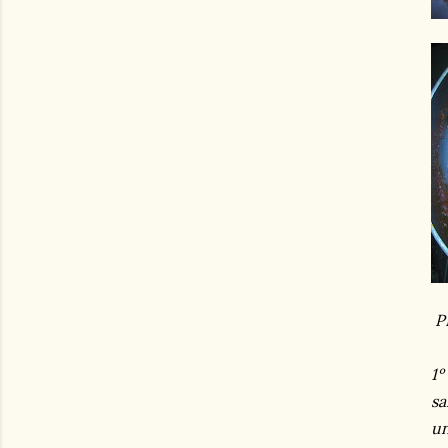
P
1º
sa
un