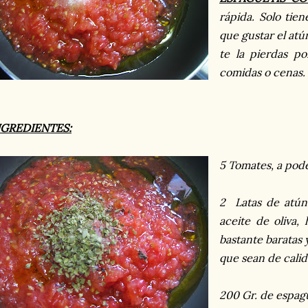
rápida. Solo tie
que gustar el atún
te la pierdas p
comidas o cenas.
NGREDIENTES:
5 Tomates, a pod
2 Latas de atún 
aceite de oliva
bastante baratas 
que sean de cali
200 Gr. de espagu