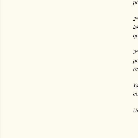
po
2º
l
qu
3º
po
re
Ya
co
Un