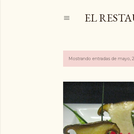
EL REST
Mostrando entradas de mayo, 
E
n
t
r
a
d
a