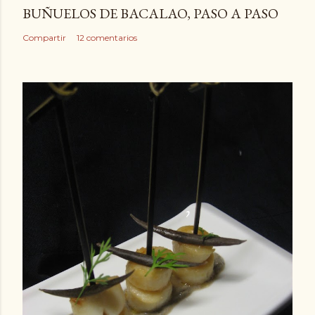
i
BUÑUELOS DE BACALAO, PASO A PASO
o
Compartir
12 comentarios