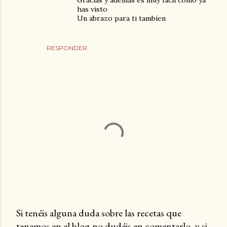
Gracias y además es muy facil como ya
has visto
Un abrazo para ti tambien
RESPONDER
Si tenéis alguna duda sobre las recetas que
tenemos en el blog,no dudéis en comentarlo, y si
P